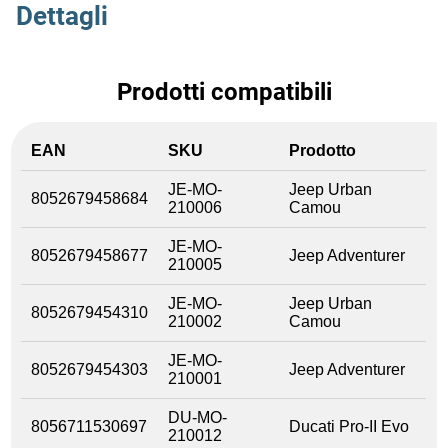
Dettagli
Prodotti compatibili
EAN
SKU
Prodotto
JE-MO-
Jeep Urban
8052679458684
210006
Camou
JE-MO-
8052679458677
Jeep Adventurer
210005
JE-MO-
Jeep Urban
8052679454310
210002
Camou
JE-MO-
8052679454303
Jeep Adventurer
210001
DU-MO-
8056711530697
Ducati Pro-II Evo
210012