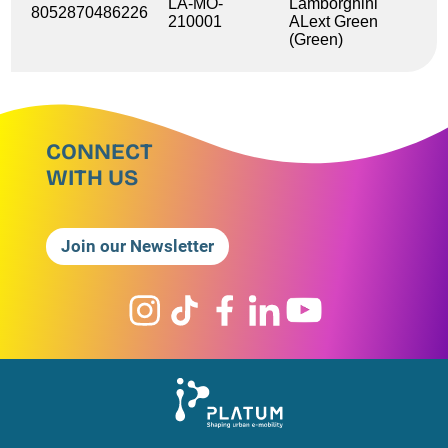
LA-MO-
Lamborghini
8052870486226
210001
ALext Green
(Green)
CONNECT
WITH US
Join our Newsletter