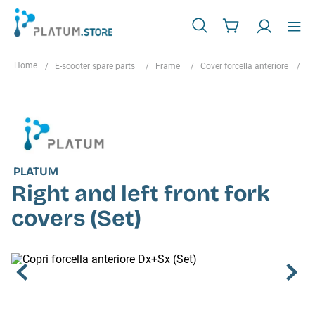
E-scooter spare parts
Frame
Cover forcella anteriore
Ri
PLATUM
Right and left front fork
covers (Set)