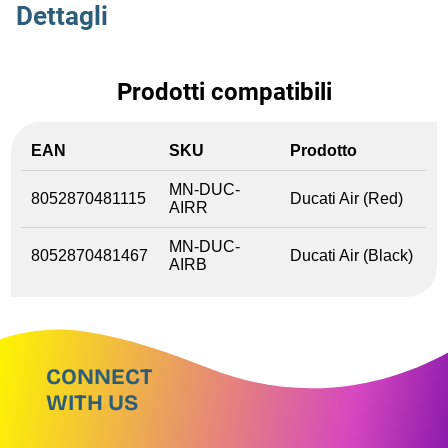
Dettagli
Prodotti compatibili
EAN
SKU
Prodotto
MN-DUC-
8052870481115
Ducati Air (Red)
AIRR
MN-DUC-
8052870481467
Ducati Air (Black)
AIRB
CONNECT
WITH US