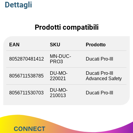
Dettagli
Prodotti compatibili
EAN
SKU
Prodotto
MN-DUC-
8052870481412
Ducati Pro-III
PRO3
DU-MO-
Ducati Pro-III
8056711538785
220021
Advanced Safety
DU-MO-
8056711530703
Ducati Pro-III
210013
CONNECT