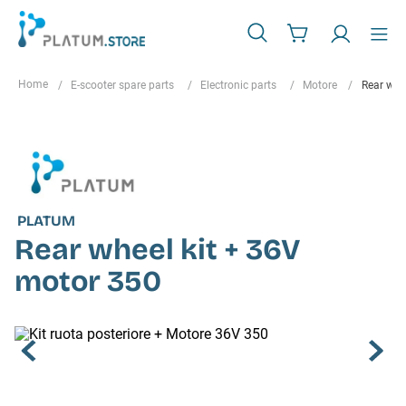
E-scooter spare parts
Electronic parts
Motore
Rear whe
PLATUM
Rear wheel kit + 36V
motor 350