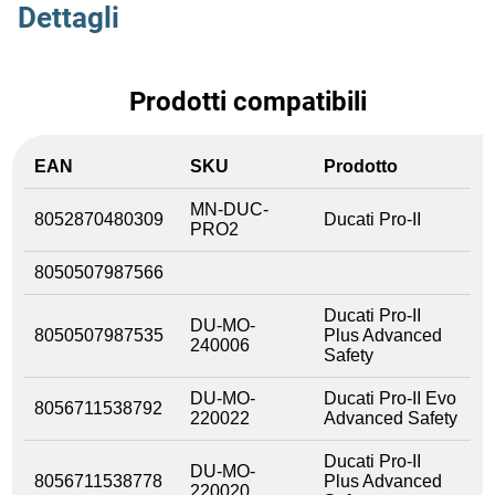
Dettagli
Prodotti compatibili
EAN
SKU
Prodotto
MN-DUC-
8052870480309
Ducati Pro-II
PRO2
8050507987566
Ducati Pro-II
DU-MO-
8050507987535
Plus Advanced
240006
Safety
DU-MO-
Ducati Pro-II Evo
8056711538792
220022
Advanced Safety
Ducati Pro-II
DU-MO-
8056711538778
Plus Advanced
220020