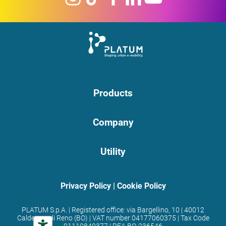
Products
Company
Utility
Privacy Policy
|
Cookie Policy
PLATUM S.p.A. | Registered office: via Bargellino, 10 | 40012
Calderara di Reno (BO) | VAT number 04177060375 | Tax Code
01119840377 | REA BO-236546