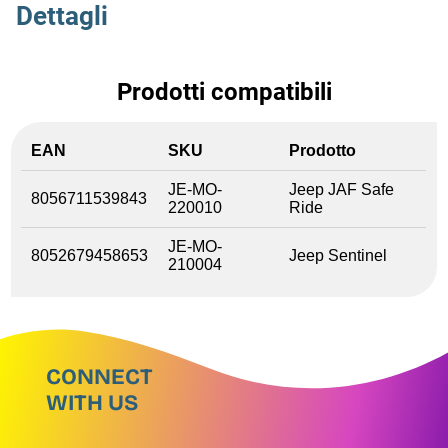
Dettagli
Prodotti compatibili
EAN
SKU
Prodotto
JE-MO-
Jeep JAF Safe
8056711539843
220010
Ride
JE-MO-
8052679458653
Jeep Sentinel
210004
CONNECT
WITH US