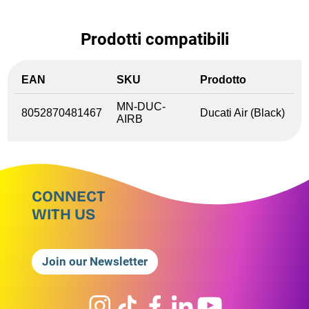
Prodotti compatibili
EAN
SKU
Prodotto
MN-DUC-
8052870481467
Ducati Air (Black)
AIRB
CONNECT
WITH US
Join our Newsletter