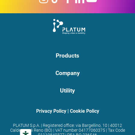
Products
Company
Utility
Privacy Policy
|
Cookie Policy
PLATUM S.p.A. | Registered office: via Bargellino, 10 | 40012
Calderara di Reno (BO) | VAT number 04177060375 | Tax Code
01119840377 | REA BO-236546