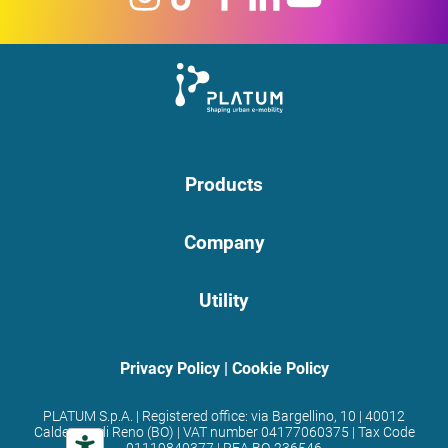
Products
Company
Utility
Privacy Policy
|
Cookie Policy
PLATUM S.p.A. | Registered office: via Bargellino, 10 | 40012
Calderara di Reno (BO) | VAT number 04177060375 | Tax Code
01119840377 | REA BO-236546