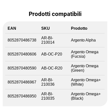
Prodotti compatibili
EAN
SKU
Prodotto
AR-BI-
8052870486738
Argento Alpha
210014
Argento Omega
8052870480606
AB-OC-P20
(Fucsia)
Argento Omega
8052870480590
AB-OC-R20
(Green)
AR-BI-
Argento Omega+
8052870486967
210036
(White)
AR-BI-
Argento Omega+
8052870486950
210035
(Black)