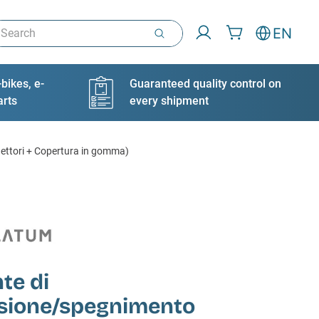
arch
EN
bikes, e-
Guaranteed quality control on
arts
every shipment
ettori + Copertura in gomma)
te di
sione/spegnimento