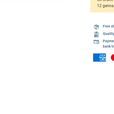
12 genna
Free s
Qualit
Payment
bank t