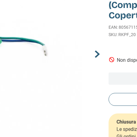
(Compr
Coper
EAN
:
8056711
RKPF_20
Non dispo
Chiusura 
Le spediz
Gli ordin