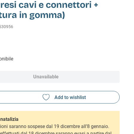
esi cavi e connettori +
tura in gomma)
530956
nibile
Unavailable
natalizia
ioni saranno sospese dal 19 dicembre all’8 gennaio.
i effettuati dal 18 dicembre saranno evasi a partire dal