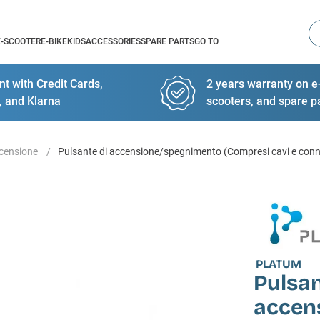
Se
E-SCOOTER
E-BIKE
KIDS
ACCESSORIES
SPARE PARTS
GO TO
t with Credit Cards,
2 years warranty on e-
, and Klarna
scooters, and spare p
censione
Pulsante di accensione/spegnimento (Compresi cavi e conn
PLATUM
Pulsan
accen