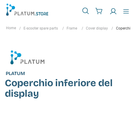
E-scooter spare parts
Frame
Cover display
Coperchio i
PLATUM
Coperchio inferiore del
display