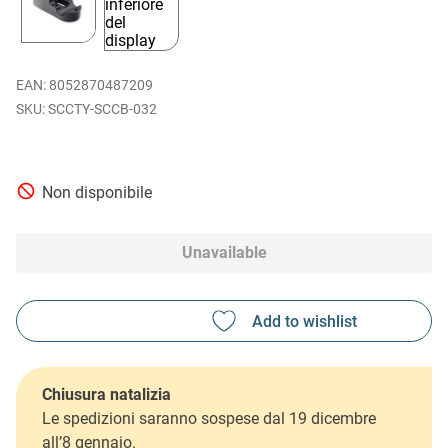
EAN
:
8052870487209
SCCTY-SCCB-032
Non disponibile
Unavailable
Chiusura natalizia
Le spedizioni saranno sospese dal 19 dicembre
all’8 gennaio.