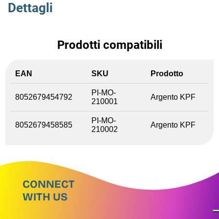
Dettagli
Prodotti compatibili
EAN
SKU
Prodotto
PI-MO-
8052679454792
Argento KPF
210001
PI-MO-
8052679458585
Argento KPF
210002
CONNECT
WITH US