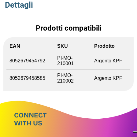
Dettagli
Prodotti compatibili
EAN
SKU
Prodotto
PI-MO-
8052679454792
Argento KPF
210001
PI-MO-
8052679458585
Argento KPF
210002
CONNECT
WITH US