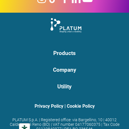
Products
Company
Utility
Privacy Policy
|
Cookie Policy
PLATUM S.p.A. | Registered office: via Bargellino, 10 | 40012
Calderara di Reno (BO) | VAT number 04177060375 | Tax Code
01119840377 | REA BO-236546