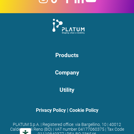
Products
Company
Utility
Privacy Policy
|
Cookie Policy
PLATUM S.p.A. | Registered office: via Bargellino, 10 | 40012
Calderara di Reno (BO) | VAT number 04177060375 | Tax Code
01119840377 | REA BO-236546