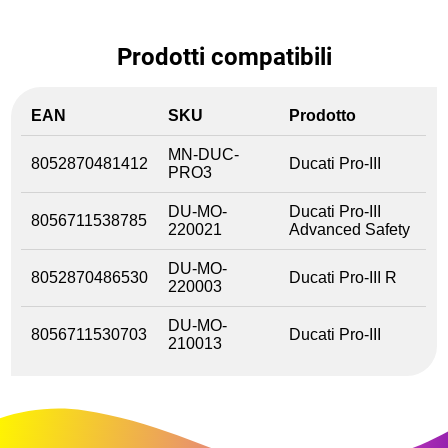
Prodotti compatibili
EAN
SKU
Prodotto
MN-DUC-
8052870481412
Ducati Pro-III
PRO3
DU-MO-
Ducati Pro-III
8056711538785
220021
Advanced Safety
DU-MO-
8052870486530
Ducati Pro-III R
220003
DU-MO-
8056711530703
Ducati Pro-III
210013