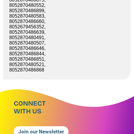
8052870480552,
8052870486899,
8052870480583,
8052870486660,
8052679456352,
8052870486639,
8052870480491,
8052870480507,
8052870486646,
8052870486844,
8052870486851,
8052870480521,
8052870486868
CONNECT
WITH US
Join our Newsletter