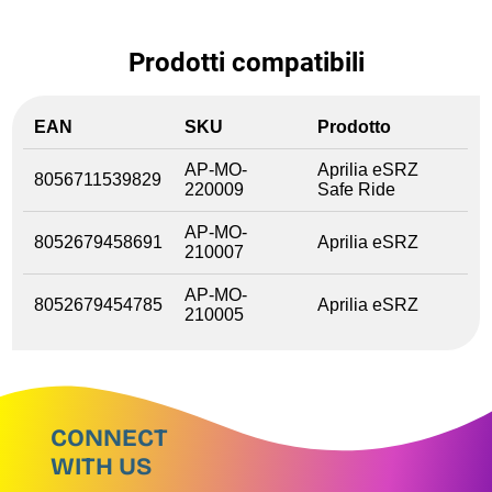
Prodotti compatibili
EAN
SKU
Prodotto
AP-MO-
Aprilia eSRZ
8056711539829
220009
Safe Ride
AP-MO-
8052679458691
Aprilia eSRZ
210007
AP-MO-
8052679454785
Aprilia eSRZ
210005
CONNECT
WITH US