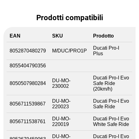
Prodotti compatibili
EAN
SKU
Prodotto
Ducati Pro-I
8052870480279
M/DUC/PRO1P
Plus
8055404790356
Ducati Pro-I Evo
DU-MO-
8050507980284
Safe Ride
230002
(20km/h)
DU-MO-
Ducati Pro-I Evo
8056711539867
220023
Safe Ride
DU-MO-
Ducati Pro-I Evo
8056711538761
220019
White Safe Ride
DU-MO-
Ducati Pro-I Evo