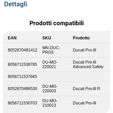
Dettagli
Prodotti compatibili
EAN
SKU
Prodotto
MN-DUC-
8052870481412
Ducati Pro-III
PRO3
DU-MO-
Ducati Pro-III
8056711538785
220021
Advanced Safety
8056711537665
DU-MO-
8052870486530
Ducati Pro-III R
220003
DU-MO-
8056711530703
Ducati Pro-III
210013