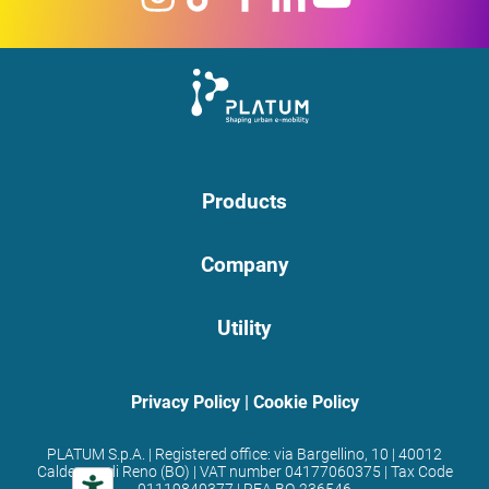
Products
Company
Utility
Privacy Policy
|
Cookie Policy
PLATUM S.p.A. | Registered office: via Bargellino, 10 | 40012
Calderara di Reno (BO) | VAT number 04177060375 | Tax Code
01119840377 | REA BO-236546