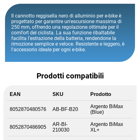
Il cannotto reggisella nero di alluminio per e-bike è
progettato per garantire un'escursione massima di
250 mm, offrendo una regolazione ottimale per il
comfort del ciclista. La sua funzione ribaltabile
facilita l'estrazione della batteria, rendendone la
rimozione semplice e veloce. Resistente e leggero, è
l'accessorio ideale per ogni e-bike.
Prodotti compatibili
EAN
SKU
Prodotto
Argento BiMax
8052870480576
AB-BF-B20
(Blue)
AR-BI-
Argento BiMax
8052870486905
210030
XL+