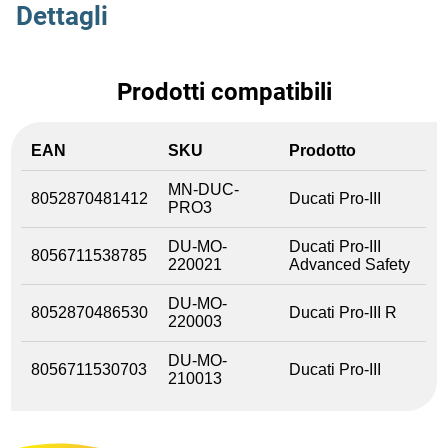
Dettagli
Prodotti compatibili
EAN
SKU
Prodotto
MN-DUC-
8052870481412
Ducati Pro-III
PRO3
DU-MO-
Ducati Pro-III
8056711538785
220021
Advanced Safety
DU-MO-
8052870486530
Ducati Pro-III R
220003
DU-MO-
8056711530703
Ducati Pro-III
210013