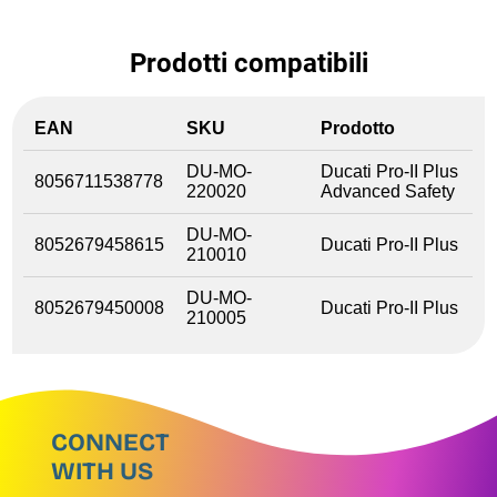
Prodotti compatibili
EAN
SKU
Prodotto
DU-MO-
Ducati Pro-II Plus
8056711538778
220020
Advanced Safety
DU-MO-
8052679458615
Ducati Pro-II Plus
210010
DU-MO-
8052679450008
Ducati Pro-II Plus
210005
CONNECT
WITH US