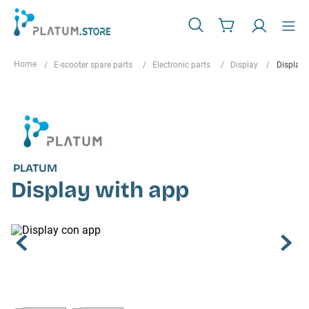
E-scooter spare parts
Electronic parts
Display
Display 
PLATUM
Display with app