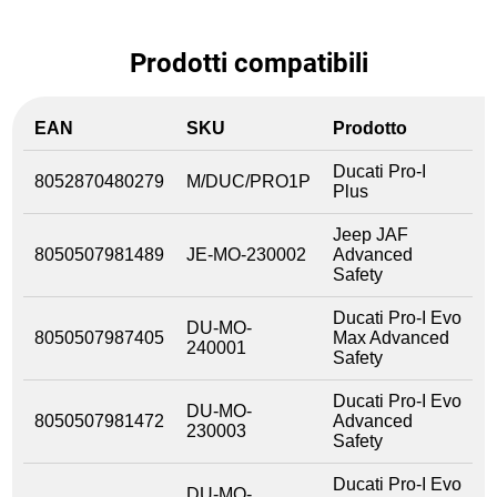
Prodotti compatibili
EAN
SKU
Prodotto
Ducati Pro-I
8052870480279
M/DUC/PRO1P
Plus
Jeep JAF
8050507981489
JE-MO-230002
Advanced
Safety
Ducati Pro-I Evo
DU-MO-
8050507987405
Max Advanced
240001
Safety
Ducati Pro-I Evo
DU-MO-
8050507981472
Advanced
230003
Safety
Ducati Pro-I Evo
DU-MO-