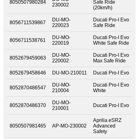
8050507980284
Safe Ride
230002
(20km/h)
DU-MO-
Ducati Pro-I Evo
8056711539867
220023
Safe Ride
DU-MO-
Ducati Pro-I Evo
8056711538761
220019
White Safe Ride
DU-MO-
Ducati Pro-I Evo
8052679459063
220002
Max Safe Ride
8052679458646
DU-MO-210011
Ducati Pro-I Evo
DU-MO-
Ducati Pro-I Evo
8052870486547
210004
White
DU-MO-
8052870486370
Ducati Pro-I Evo
210001
Aprilia eSRZ
8050507981465
AP-MO-230002
Advanced
Safety