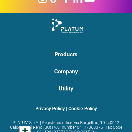
Products
Company
Utility
Privacy Policy
|
Cookie Policy
PLATUM S.p.A. | Registered office: via Bargellino, 10 | 40012
Calderara di Reno (BO) | VAT number 04177060375 | Tax Code
01119840377 | REA BO-236546