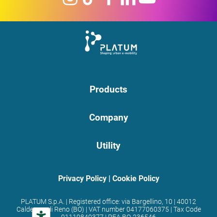
Products
Company
Utility
Privacy Policy
|
Cookie Policy
PLATUM S.p.A. | Registered office: via Bargellino, 10 | 40012
Calderara di Reno (BO) | VAT number 04177060375 | Tax Code
01119840377 | REA BO-236546