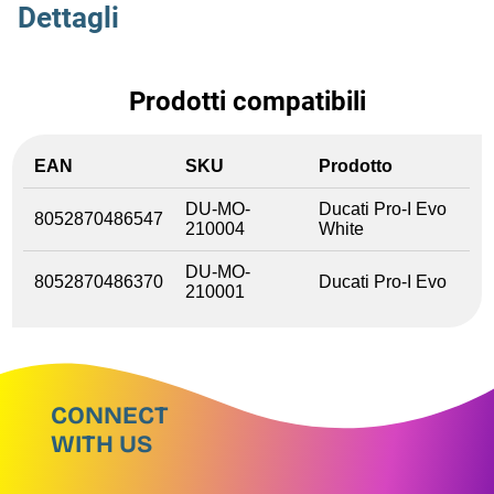
Dettagli
Prodotti compatibili
EAN
SKU
Prodotto
DU-MO-
Ducati Pro-I Evo
8052870486547
210004
White
DU-MO-
8052870486370
Ducati Pro-I Evo
210001
CONNECT
WITH US