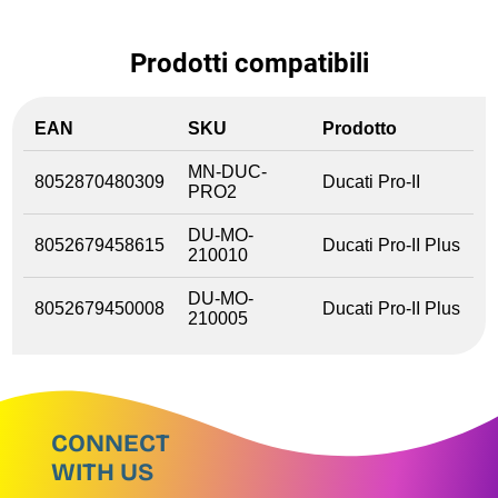
Prodotti compatibili
EAN
SKU
Prodotto
MN-DUC-
8052870480309
Ducati Pro-II
PRO2
DU-MO-
8052679458615
Ducati Pro-II Plus
210010
DU-MO-
8052679450008
Ducati Pro-II Plus
210005
CONNECT
WITH US