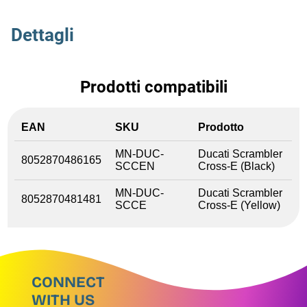
Dettagli
Prodotti compatibili
EAN
SKU
Prodotto
MN-DUC-
Ducati Scrambler
8052870486165
SCCEN
Cross-E (Black)
MN-DUC-
Ducati Scrambler
8052870481481
SCCE
Cross-E (Yellow)
CONNECT
WITH US