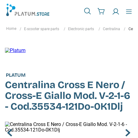
E-scooter spare parts
Electronic parts
Centralina
Centr
PLATUM
Centralina Cross E Nero /
Cross-E Giallo Mod. V-2-1-6
- Cod.35534-121Do-0K1Dlj