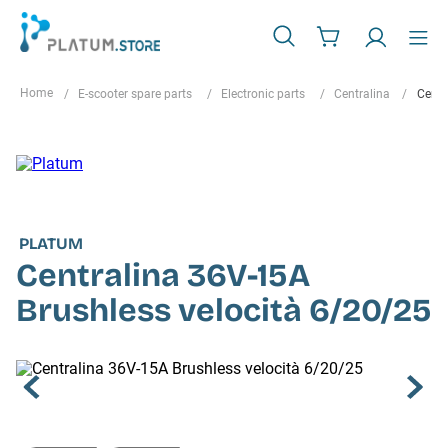
E-scooter spare parts
Electronic parts
Centralina
Centr
PLATUM
Centralina 36V-15A
Brushless velocità 6/20/25