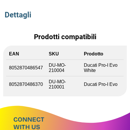
Dettagli
Prodotti compatibili
EAN
SKU
Prodotto
DU-MO-
Ducati Pro-I Evo
8052870486547
210004
White
DU-MO-
8052870486370
Ducati Pro-I Evo
210001
CONNECT
WITH US