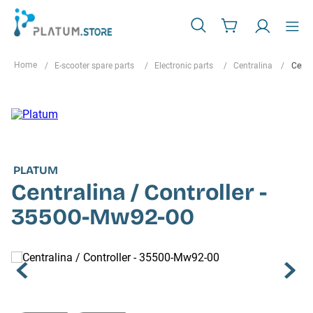
E-scooter spare parts
Electronic parts
Centralina
Centr
PLATUM
Centralina / Controller -
35500-Mw92-00