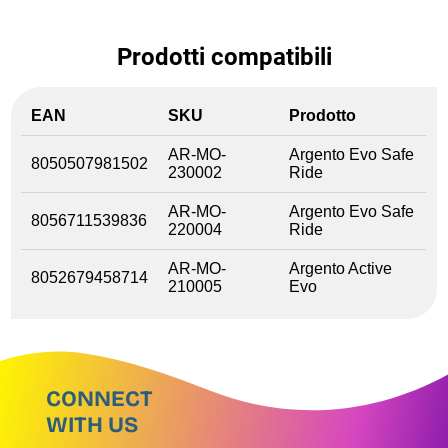
Prodotti compatibili
EAN
SKU
Prodotto
AR-MO-
Argento Evo Safe
8050507981502
230002
Ride
AR-MO-
Argento Evo Safe
8056711539836
220004
Ride
AR-MO-
Argento Active
8052679458714
210005
Evo
CONNECT
WITH US