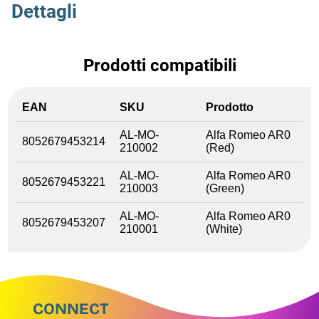
Dettagli
Prodotti compatibili
EAN
SKU
Prodotto
AL-MO-
Alfa Romeo AR0
8052679453214
210002
(Red)
AL-MO-
Alfa Romeo AR0
8052679453221
210003
(Green)
AL-MO-
Alfa Romeo AR0
8052679453207
210001
(White)
CONNECT