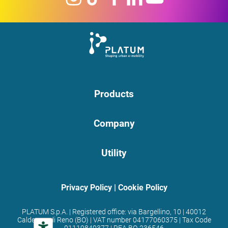
Products
Company
Utility
Privacy Policy
|
Cookie Policy
PLATUM S.p.A. | Registered office: via Bargellino, 10 | 40012
Calderara di Reno (BO) | VAT number 04177060375 | Tax Code
01119840377 | REA BO-236546