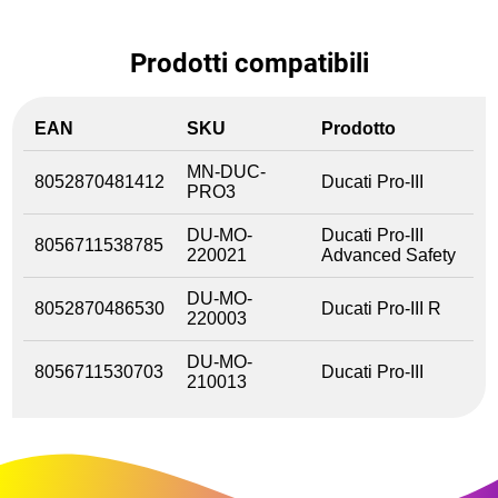
Prodotti compatibili
EAN
SKU
Prodotto
MN-DUC-
8052870481412
Ducati Pro-III
PRO3
DU-MO-
Ducati Pro-III
8056711538785
220021
Advanced Safety
DU-MO-
8052870486530
Ducati Pro-III R
220003
DU-MO-
8056711530703
Ducati Pro-III
210013