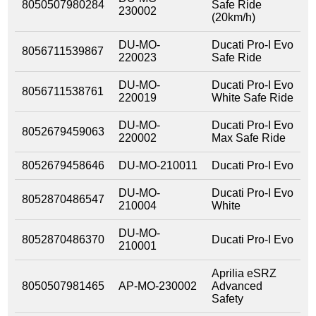
8050507980284
Safe Ride
230002
(20km/h)
DU-MO-
Ducati Pro-I Evo
8056711539867
220023
Safe Ride
DU-MO-
Ducati Pro-I Evo
8056711538761
220019
White Safe Ride
DU-MO-
Ducati Pro-I Evo
8052679459063
220002
Max Safe Ride
8052679458646
DU-MO-210011
Ducati Pro-I Evo
DU-MO-
Ducati Pro-I Evo
8052870486547
210004
White
DU-MO-
8052870486370
Ducati Pro-I Evo
210001
Aprilia eSRZ
8050507981465
AP-MO-230002
Advanced
Safety