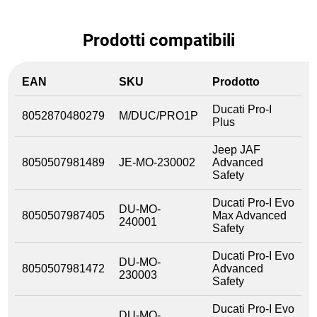
Prodotti compatibili
EAN
SKU
Prodotto
Ducati Pro-I
8052870480279
M/DUC/PRO1P
Plus
Jeep JAF
8050507981489
JE-MO-230002
Advanced
Safety
Ducati Pro-I Evo
DU-MO-
8050507987405
Max Advanced
240001
Safety
Ducati Pro-I Evo
DU-MO-
8050507981472
Advanced
230003
Safety
Ducati Pro-I Evo
DU-MO-