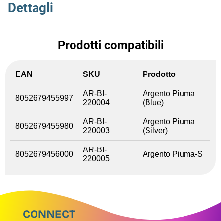
Dettagli
Prodotti compatibili
EAN
SKU
Prodotto
AR-BI-
Argento Piuma
8052679455997
220004
(Blue)
AR-BI-
Argento Piuma
8052679455980
220003
(Silver)
AR-BI-
8052679456000
Argento Piuma-S
220005
CONNECT