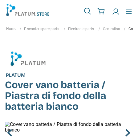
E-scooter spare parts
Electronic parts
Centralina
Cover
PLATUM
Cover vano batteria /
Piastra di fondo della
batteria bianco