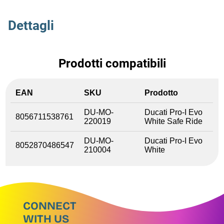
Dettagli
Prodotti compatibili
EAN
SKU
Prodotto
DU-MO-
Ducati Pro-I Evo
8056711538761
220019
White Safe Ride
DU-MO-
Ducati Pro-I Evo
8052870486547
210004
White
CONNECT
WITH US