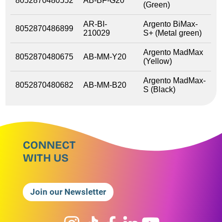
8052870480552
AB-BF-G20
(Green)
AR-BI-
Argento BiMax-
8052870486899
210029
S+ (Metal green)
Argento MadMax
8052870480675
AB-MM-Y20
(Yellow)
Argento MadMax-
8052870480682
AB-MM-B20
S (Black)
CONNECT
WITH US
Join our Newsletter