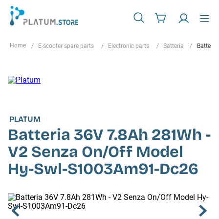
E-scooter spare parts
Electronic parts
Batteria
Batteri
PLATUM
Batteria 36V 7.8Ah 281Wh -
V2 Senza On/Off Model
Hy-Swl-S1003Am91-Dc26