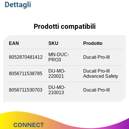
Dettagli
Prodotti compatibili
EAN
SKU
Prodotto
MN-DUC-
8052870481412
Ducati Pro-III
PRO3
DU-MO-
Ducati Pro-III
8056711538785
220021
Advanced Safety
DU-MO-
8056711530703
Ducati Pro-III
210013
CONNECT