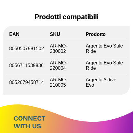
Prodotti compatibili
EAN
SKU
Prodotto
AR-MO-
Argento Evo Safe
8050507981502
230002
Ride
AR-MO-
Argento Evo Safe
8056711539836
220004
Ride
AR-MO-
Argento Active
8052679458714
210005
Evo
CONNECT
WITH US