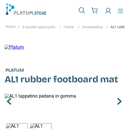
E-scooter spare parts
Frame
Sovrapedana
AL1 rubber
PLATUM
AL1 rubber footboard mat