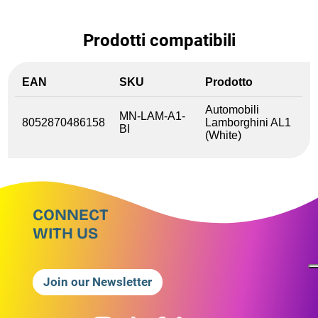
Prodotti compatibili
EAN
SKU
Prodotto
Automobili
MN-LAM-A1-
8052870486158
Lamborghini AL1
BI
(White)
CONNECT
WITH US
Join our Newsletter