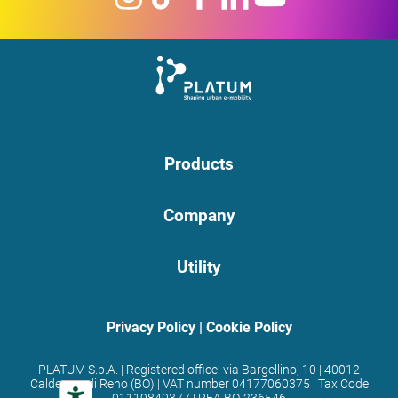
Products
Company
Utility
Privacy Policy
|
Cookie Policy
PLATUM S.p.A. | Registered office: via Bargellino, 10 | 40012
Calderara di Reno (BO) | VAT number 04177060375 | Tax Code
01119840377 | REA BO-236546