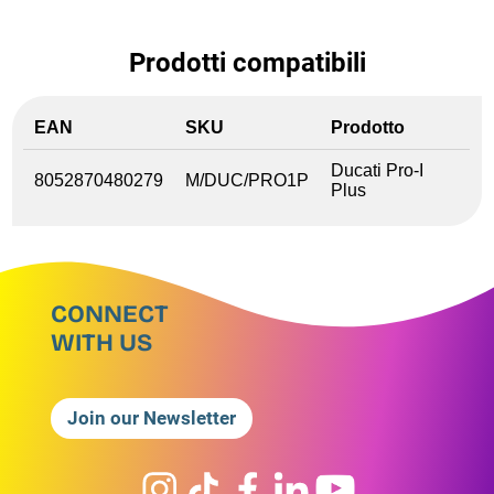
Prodotti compatibili
EAN
SKU
Prodotto
Ducati Pro-I
8052870480279
M/DUC/PRO1P
Plus
CONNECT
WITH US
Join our Newsletter