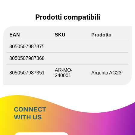
Prodotti compatibili
EAN
SKU
Prodotto
8050507987375
8050507987368
AR-MO-
8050507987351
Argento AG23
240001
CONNECT
WITH US