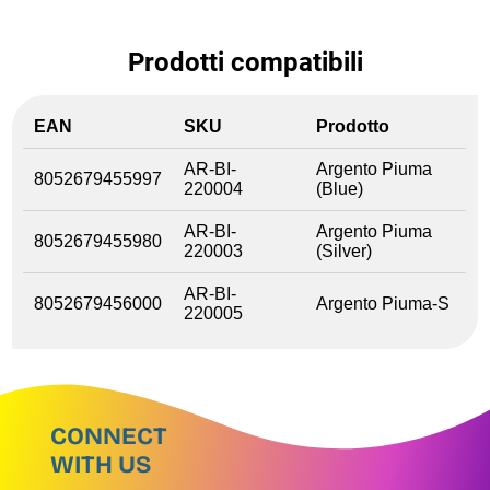
Prodotti compatibili
EAN
SKU
Prodotto
AR-BI-
Argento Piuma
8052679455997
220004
(Blue)
AR-BI-
Argento Piuma
8052679455980
220003
(Silver)
AR-BI-
8052679456000
Argento Piuma-S
220005
CONNECT
WITH US